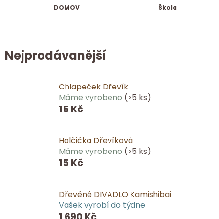
DOMOV
Škola
Nejprodávanější
Chlapeček Dřevík
Máme vyrobeno
(>5 ks)
15 Kč
Holčička Dřevíková
Máme vyrobeno
(>5 ks)
15 Kč
Dřevěné DIVADLO Kamishibai
Vašek vyrobí do týdne
1 690 Kč