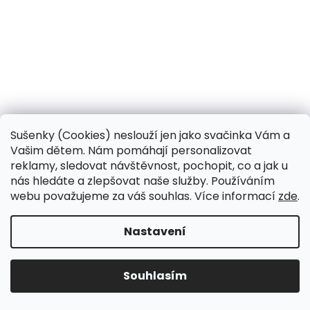
Sušenky (Cookies) neslouží jen jako svačinka Vám a
Hnízdo
Vašim dětem. Nám pomáhají personalizovat
reklamy, sledovat návštěvnost, pochopit, co a jak u
nás hledáte a zlepšovat naše služby. Používáním
Ivka ušije do dvou týdnů
webu považujeme za váš souhlas. Více informací
zde
.
490 Kč
Nastavení
DETAIL
Souhlasím