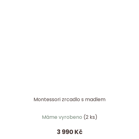
Montessori zrcadlo s madlem
Průměrné
Máme vyrobeno
(2 ks)
hodnocení
produktu
3 990 Kč
je