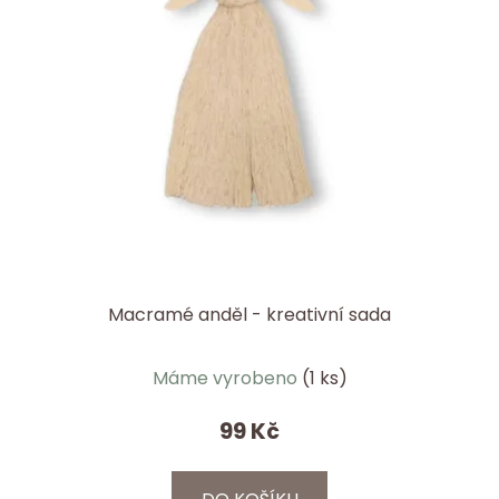
Macramé anděl - kreativní sada
Průměrné
Máme vyrobeno
(1 ks)
hodnocení
produktu
99 Kč
je
5,0