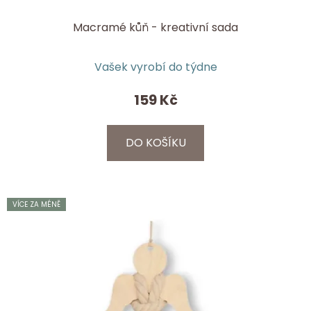
Macramé kůň - kreativní sada
Vašek vyrobí do týdne
159 Kč
DO KOŠÍKU
VÍCE ZA MÉNĚ