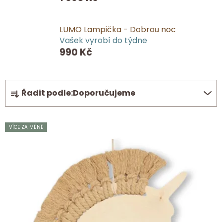
LUMO Lampička - Dobrou noc
Vašek vyrobí do týdne
990 Kč
Ř
Řadit podle:
Doporučujeme
a
z
V
e
VÍCE ZA MÉNĚ
ý
n
p
í
i
p
s
r
p
o
r
d
o
u