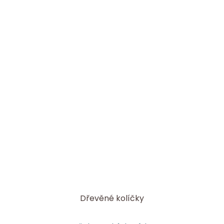
Dřevěné kolíčky
Průměrné