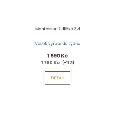
Montessori židlička 3v1
Průměrné
Vašek vyrobí do týdne
hodnocení
produktu
1 590 Kč
je
1 790 Kč
(–11 %)
5,0
z
DETAIL
5
hvězdiček.