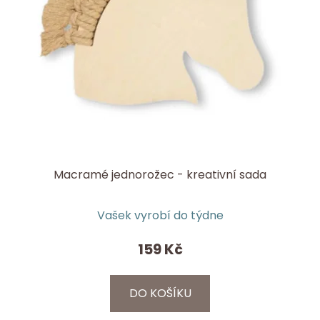
d
k
u
t
k
ů
t
ů
Macramé jednorožec - kreativní sada
Vašek vyrobí do týdne
159 Kč
DO KOŠÍKU