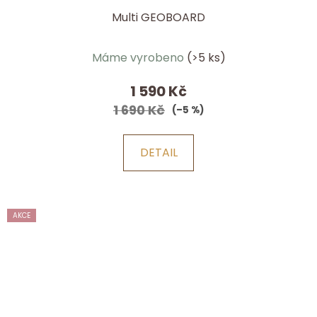
Multi GEOBOARD
Průměrné
Máme vyrobeno
(>5 ks)
hodnocení
produktu
1 590 Kč
je
1 690 Kč
(–5 %)
5,0
z
DETAIL
5
hvězdiček.
AKCE