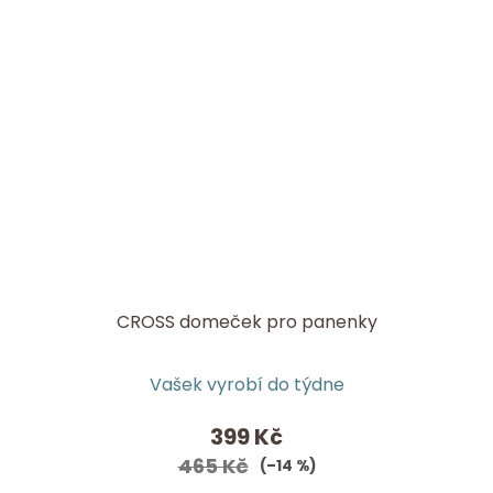
CROSS domeček pro panenky
Průměrné
Vašek vyrobí do týdne
hodnocení
produktu
399 Kč
je
465 Kč
(–14 %)
5,0