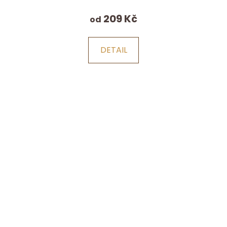
209 Kč
od
DETAIL