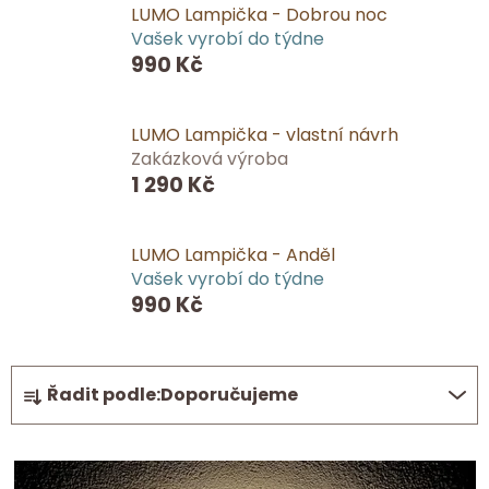
LUMO Lampička - Dobrou noc
Vašek vyrobí do týdne
990 Kč
LUMO Lampička - vlastní návrh
Zakázková výroba
1 290 Kč
LUMO Lampička - Anděl
Vašek vyrobí do týdne
990 Kč
Ř
Řadit podle:
Doporučujeme
a
z
V
e