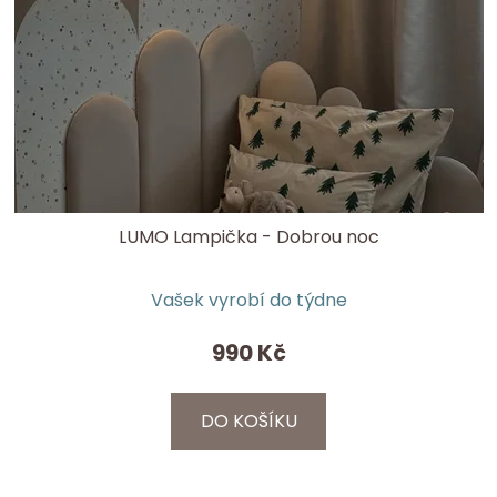
LUMO Lampička - Dobrou noc
Průměrné
Vašek vyrobí do týdne
hodnocení
produktu
990 Kč
je
4,0
DO KOŠÍKU
z
5
hvězdiček.