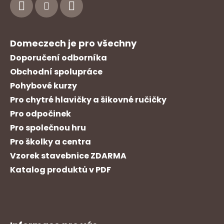
s
a
u
t
í
Domeczech je pro všechny
Doporučení odborníka
Obchodní spolupráce
Pohybové kurzy
Pro chytré hlavičky a šikovné ručičky
Pro odpočinek
Pro společnou hru
Pro školky a centra
Vzorek stavebnice ZDARMA
Katalog produktů v PDF