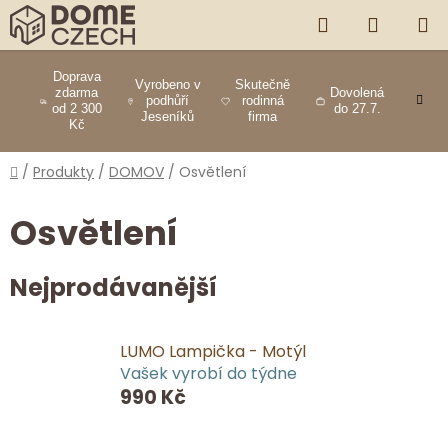
Přejít
HLEDAT
NÁKUP
na
obsah
KOŠÍK
Doprava
Vyrobeno v
Skutečně
zdarma
Dovolená
podhůří
rodinná
od 2 300
do 27.7.
Jeseníků
firma
Kč
Domů
/
Produkty
/
DOMOV
/
Osvětlení
Osvětlení
Nejprodávanější
LUMO Lampička - Motýl
Vašek vyrobí do týdne
990 Kč