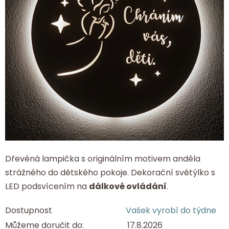
Dřevěná lampička s originálním motivem anděla
strážného do dětského pokoje. Dekorační světýlko s
LED podsvícením na
dálkové ovládání
.
Dostupnost
Vašek vyrobí do týdne
Můžeme doručit do:
17.8.2026