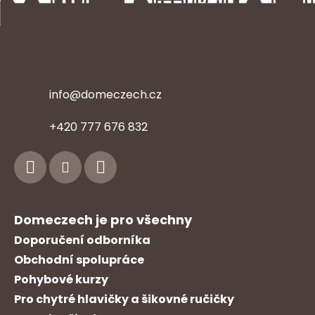
Kontakt
info
@
domeczech.cz
Z
+420 777 676 832
á
p
a
t
í
Domeczech je pro všechny
Doporučení odborníka
Obchodní spolupráce
Pohybové kurzy
Pro chytré hlavičky a šikovné ručičky