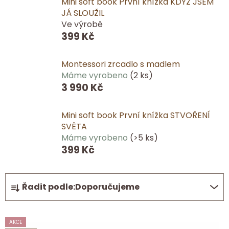
Mini soft book První knížka KDYŽ JSEM
JÁ SLOUŽIL
Ve výrobě
399 Kč
Montessori zrcadlo s madlem
Máme vyrobeno
(2 ks)
3 990 Kč
Mini soft book První knížka STVOŘENÍ
SVĚTA
Máme vyrobeno
(>5 ks)
399 Kč
Ř
Řadit podle:
Doporučujeme
a
z
V
e
AKCE