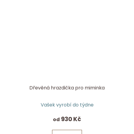
Dřevěná hrazdička pro miminka
Průměrné
Vašek vyrobí do týdne
hodnocení
produktu
930 Kč
od
je
5,0