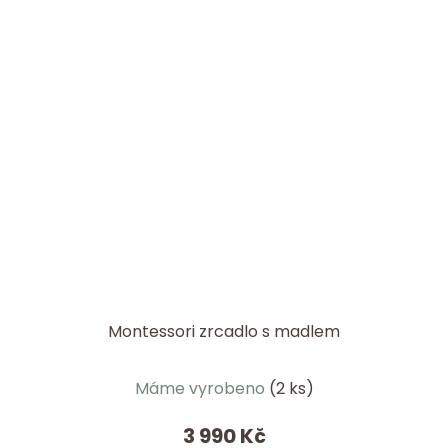
Montessori zrcadlo s madlem
Průměrné
Máme vyrobeno
(2 ks)
hodnocení
produktu
3 990 Kč