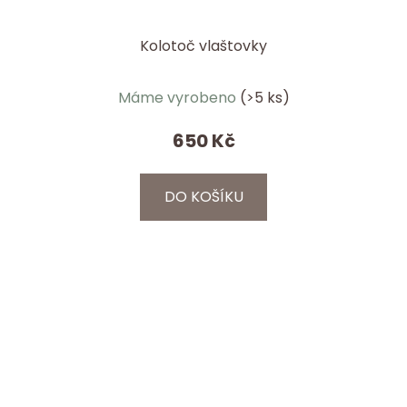
Kolotoč vlaštovky
Průměrné
Máme vyrobeno
(>5 ks)
hodnocení
produktu
650 Kč
je
5,0
DO KOŠÍKU
z
5
hvězdiček.