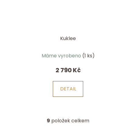
Kuklee
Máme vyrobeno
(1 ks)
2 790 Kč
DETAIL
9
položek celkem
O
v