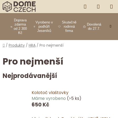
Přejít
HLEDAT
NÁKUP
na
obsah
KOŠÍK
Doprava
Vyrobeno v
Skutečně
zdarma
Dovolená
podhůří
rodinná
od 2 300
do 27.7.
Jeseníků
firma
Kč
Domů
/
Produkty
/
HRA
/
Pro nejmenší
Pro nejmenší
Nejprodávanější
Kolotoč vlaštovky
Máme vyrobeno
(>5 ks)
650 Kč