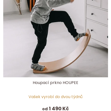
Houpací prkno HOUPEE
Průměrné
Vašek vyrobí do dvou týdnů
hodnocení
produktu
1 490 Kč
od