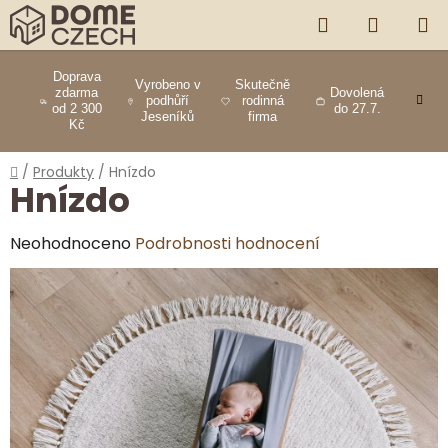
Přejít
HLEDAT
NÁKUP
na
obsah
KOŠÍK
Doprava
Vyrobeno v
Skutečně
zdarma
Dovolená
podhůří
rodinná
od 2 300
do 27.7.
Jeseníků
firma
Kč
Domů
/
Produkty
/
Hnízdo
Hnízdo
Průměrné
Neohodnoceno
Podrobnosti hodnocení
hodnocení
produktu
je
0,0
z
5
hvězdiček.