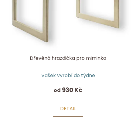
Dřevěná hrazdička pro miminka
Průměrné
Vašek vyrobí do týdne
hodnocení
produktu
930 Kč
od
je
5,0
DETAIL
z
5
hvězdiček.