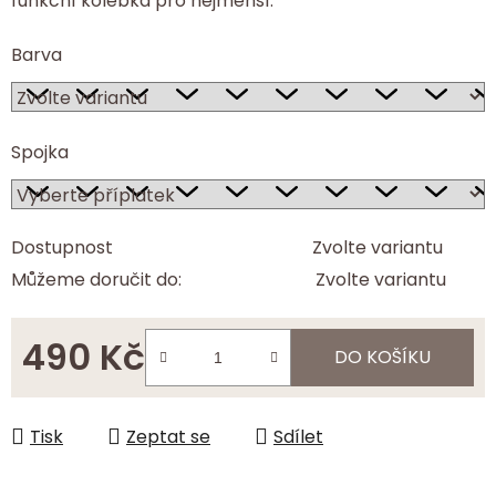
funkční kolébka pro nejmenší.
Barva
Spojka
Dostupnost
Zvolte variantu
Můžeme doručit do:
Zvolte variantu
490 Kč
DO KOŠÍKU
Měrná cena:
Tisk
Zeptat se
Sdílet