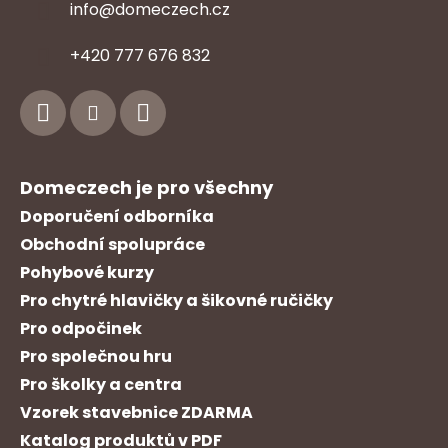
info
@
domeczech.cz
Z
+420 777 676 832
á
p
a
t
í
Domeczech je pro všechny
Doporučení odborníka
Obchodní spolupráce
Pohybové kurzy
Pro chytré hlavičky a šikovné ručičky
Pro odpočinek
Pro společnou hru
Pro školky a centra
Vzorek stavebnice ZDARMA
Katalog produktů v PDF