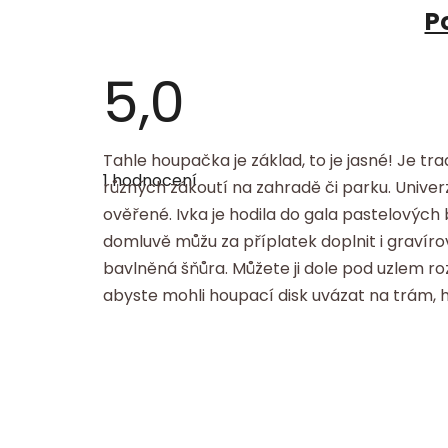
P
5,0
Průměrné
Tahle houpačka je základ, to je jasné! Je tr
hodnocení
1 hodnocení
produktu
různých zákoutí na zahradě či parku. Unive
je
ověřené. Ivka je hodila do gala pastelových
5,0
z
domluvě můžu za příplatek doplnit i gravír
5
hvězdiček.
bavlněná šňůra. Můžete ji dole pod uzlem r
abyste mohli houpací disk uvázat na trám, h