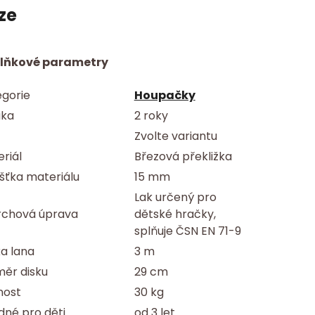
ze
lňkové parametry
gorie
Houpačky
uka
2 roky
Zvolte variantu
riál
Březová překližka
šťka materiálu
15 mm
Lak určený pro
rchová úprava
dětské hračky,
splňuje ČSN EN 71-9
a lana
3 m
ěr disku
29 cm
nost
30 kg
né pro děti
od 3 let