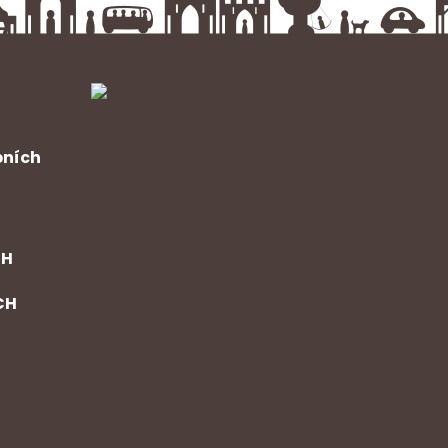
bních
CH
CH