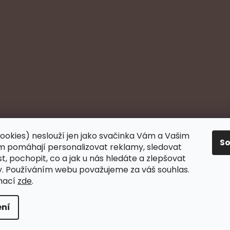
ookies) neslouží jen jako svačinka Vám a Vašim
S
 pomáhají personalizovat reklamy, sledovat
, pochopit, co a jak u nás hledáte a zlepšovat
y. Používáním webu považujeme za váš souhlas.
mací
zde
.
ní
va vyhrazena.
Upravit nastavení cookies