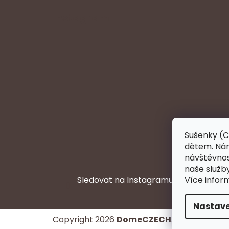
Instagram
Sušenky (C
dětem. Nám
návštěvnost
naše služb
Více infor
Sledovat na Instagramu
Nastave
Copyright 2026
DomeCZECH
. Všechna prá