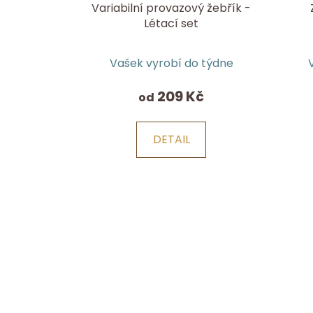
Variabilní provazový žebřík -
Létací set
Vašek vyrobí do týdne
209 Kč
od
DETAIL