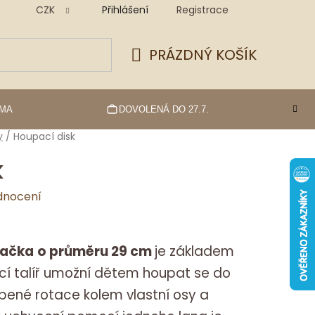
CZK
Přihlášení
Registrace
PRÁZDNÝ KOŠÍK
NÁKUPNÍ
KOŠÍK
RMA
DOVOLENÁ DO 27.7.
y
/
Houpací disk
k
dnocení
pačka
o průměru 29 cm
je základem
í talíř umožní dětem houpat se do
íbené rotace kolem vlastní osy a