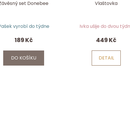
Závěsný set Donebee
Vlaštovka
Vašek vyrobí do týdne
Ivka ušije do dvou týd
189 Kč
449 Kč
DO KOŠÍKU
DETAIL