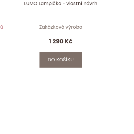
LUMO Lampička - vlastní návrh
nů
Zakázková výroba
1 290 Kč
DO KOŠÍKU