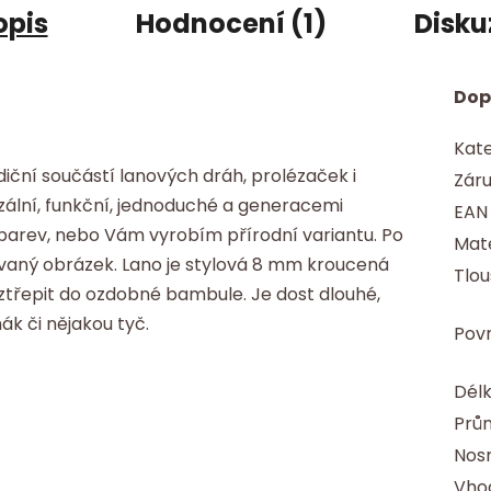
opis
Hodnocení (1)
Disku
Dop
Kate
adiční součástí lanových dráh, prolézaček i
Zár
rzální, funkční, jednoduché a generacemi
EAN
 barev, nebo Vám vyrobím přírodní variantu. Po
Mate
ovaný obrázek. Lano je stylová 8 mm kroucená
Tlou
oztřepit do ozdobné bambule. Je dost dlouhé,
ák či nějakou tyč.
Pov
Délk
Prům
Nos
Vhod