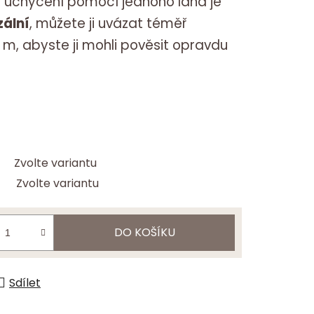
y uchycení pomocí jednoho lana je
zální
, můžete ji uvázat téměř
3 m, abyste ji mohli pověsit opravdu
Zvolte variantu
Zvolte variantu
DO KOŠÍKU
Sdílet