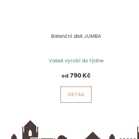
Balanční disk JUMBA
Průměrné
Vašek vyrobí do týdne
hodnocení
produktu
790 Kč
od
je
5,0
DETAIL
z
5
hvězdiček.