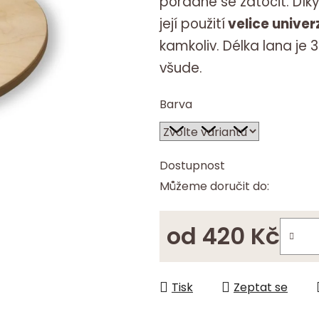
pořádně se zatočit. Dík
hvězdiček.
její použití
velice univer
kamkoliv. Délka lana je 
všude.
Barva
Dostupnost
Můžeme doručit do:
od
420 Kč
Měrná cena:
Tisk
Zeptat se