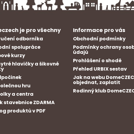
czech je pro všechny
Informace pro vás
učení odborníka
Obchodní podmínky
dní spolupráce
Podmínky ochrany oso
údajů
ové kurzy
Prohlášení o shodě
hytré hlavičky a šikovné
ky
Přehled URBIX sestav
dpočinek
Jak na webu DomeCZE
objednat, zaplatit
polečnou hru
Rodinný klub DomeCZE
kolky a centra
k stavebnice ZDARMA
og produktů v PDF