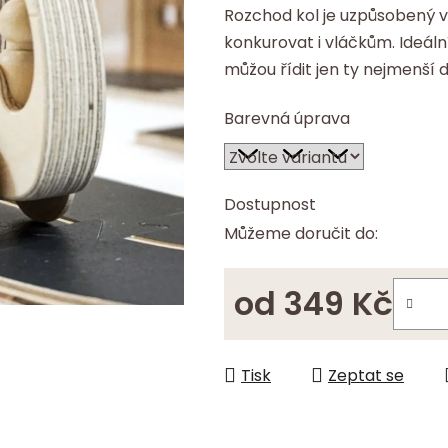
Rozchod kol je uzpůsobený 
hvězdiček.
konkurovat i vláčkům. Ideál
můžou řídit jen ty nejmenší 
Barevná úprava
Dostupnost
Můžeme doručit do:
od
349 Kč
Měrná cena:
Tisk
Zeptat se