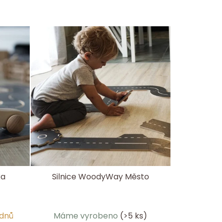
ka
Silnice WoodyWay Město
Průměrné
ýdnů
Máme vyrobeno
(>5 ks)
hodnocení