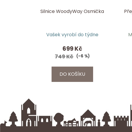
Silnice WoodyWay Osmička
Pře
Průměrné
Vašek vyrobí do týdne
M
hodnocení
produktu
699 Kč
je
749 Kč
(–6 %)
5,0
z
DO KOŠÍKU
5
hvězdiček.