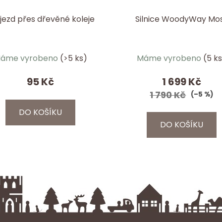
jezd přes dřevěné koleje
Silnice WoodyWay Mo
Průměrné
Průměrné
áme vyrobeno
(>5 ks)
Máme vyrobeno
(5 k
hodnocení
hodnocen
produktu
produktu
95 Kč
1 699 Kč
je
je
1 790 Kč
(–5 %)
5,0
5,0
DO KOŠÍKU
z
z
DO KOŠÍKU
5
5
hvězdiček.
hvězdiček