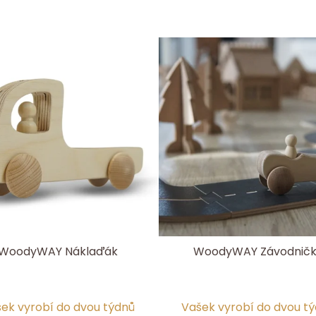
WoodyWAY Náklaďák
WoodyWAY Závodnič
ek vyrobí do dvou týdnů
Vašek vyrobí do dvou t