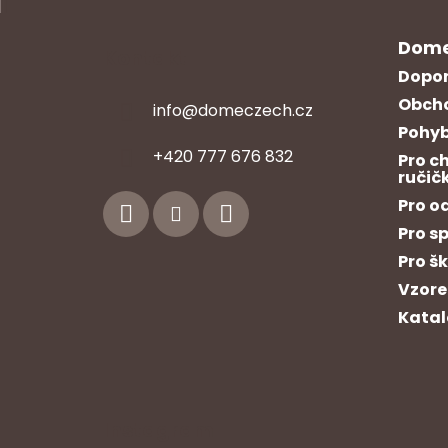
Dome
Kontakt
Dopor
Obcho
info
@
domeczech.cz
Pohyb
Z
+420 777 676 832
Pro c
á
ručič
p
Pro o
a
Pro s
t
Pro š
í
Vzore
Katal
Instagram