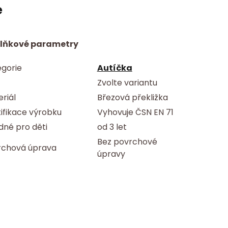
e
lňkové parametry
gorie
Autíčka
Zvolte variantu
riál
Březová překližka
ifikace výrobku
Vyhovuje ČSN EN 71
né pro děti
od 3 let
Bez povrchové
rchová úprava
úpravy