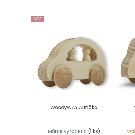
AKCE
WoodyWAY Autíčko
Máme vyrobeno
(1 ks)
Vaš