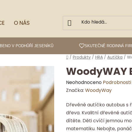
CE
O NÁS
BENO V PODHŮŘÍ JESENÍKŮ
SKUTEČNĚ RODINNÁ FI
Domů
/
Produkty
/
HRA
/
Autíčka
/
W
WoodyWAY 
Průměrné
Neohodnoceno
Podrobnosti
hodnocení
Značka:
WoodyWay
produktu
Dřevěné autíčko autobus s 
je
dřeva. Kvalitní dřevěné au
0,0
dítěte. Děti cvíčí jemnou mot
z
matematiku. Nebojte, panáčci
5