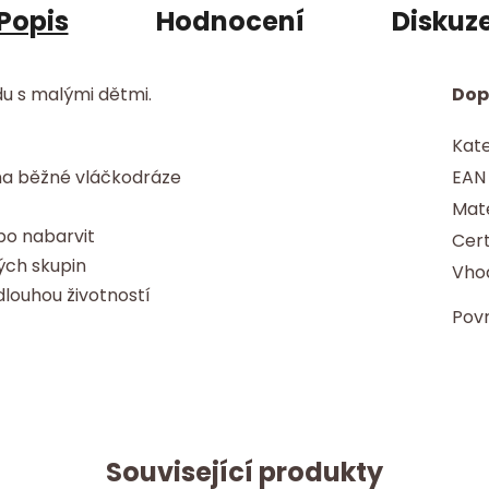
Popis
Hodnocení
Diskuz
du s malými dětmi.
Dop
Kate
 na běžné vláčkodráze
EAN
Mate
bo nabarvit
Cert
vých skupin
Vhod
louhou životností
Pov
Související produkty