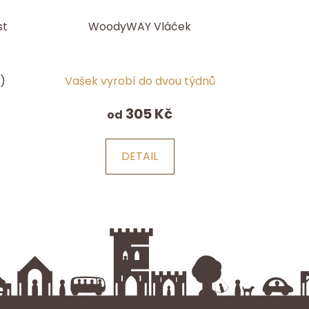
st
WoodyWAY Vláček
s)
Vašek vyrobí do dvou týdnů
í
305 Kč
od
DETAIL
.