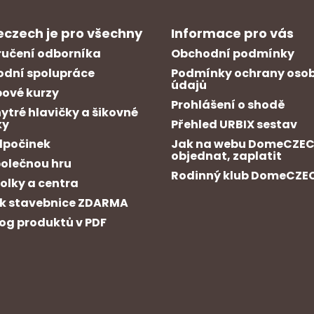
czech je pro všechny
Informace pro vás
učení odborníka
Obchodní podmínky
dní spolupráce
Podmínky ochrany oso
údajů
ové kurzy
Prohlášení o shodě
hytré hlavičky a šikovné
ky
Přehled URBIX sestav
dpočinek
Jak na webu DomeCZE
objednat, zaplatit
polečnou hru
Rodinný klub DomeCZE
kolky a centra
k stavebnice ZDARMA
og produktů v PDF