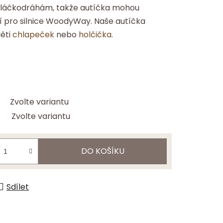
vláčkodráhám, takže autíčka mohou
ní pro silnice WoodyWay. Naše autíčka
děti
chlapeček
nebo
holčička
.
Zvolte variantu
Zvolte variantu
DO KOŠÍKU
Sdílet