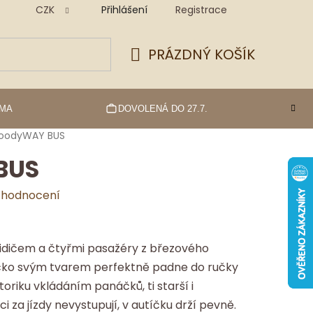
CZK
Přihlášení
Registrace
PRÁZDNÝ KOŠÍK
NÁKUPNÍ
KOŠÍK
RMA
DOVOLENÁ DO 27.7.
oodyWAY BUS
BUS
 hodnocení
řidičem a čtyřmi pasažéry z březového
tíčko svým tvarem perfektně padne do ručky
oriku vkládáním panáčků, ti starší i
 za jízdy nevystupují, v autíčku drží pevně.