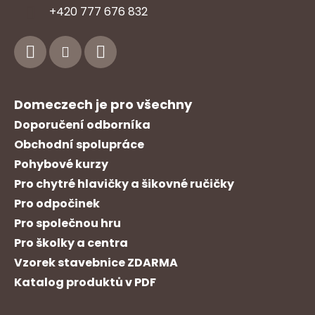
Z
+420 777 676 832
á
p
a
t
í
Domeczech je pro všechny
Doporučení odborníka
Obchodní spolupráce
Pohybové kurzy
Pro chytré hlavičky a šikovné ručičky
Pro odpočinek
Pro společnou hru
Pro školky a centra
Vzorek stavebnice ZDARMA
Katalog produktů v PDF