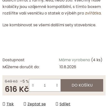
dalších zvířat z farmy, lesa, nebo zoo. Všechny naše
krabičky jsou vzájemně kompatibilní, s tímto boxem
rozšířite vaši vesničku o statek a výběh pro
zvířátka.
Lze kombinovat se všemi dalšími sety stavebnice.
Dostupnost
Máme vyrobeno
(4 ks)
Můžeme doručit do:
10.8.2026
649 Kč
–5 %
DO KOŠÍKU
616 Kč
Měrná cena:
Tisk
Zeptat se
Sdílet