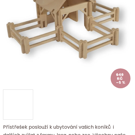
649
KČ
–5 %
Přístřešek poslouží k ubytování vašich koníků i