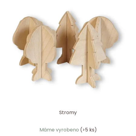
Stromy
Průměrné
Máme vyrobeno
(>5 ks)
hodnocení