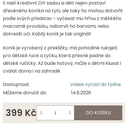
S naší kreativní DIY sadou si děti nejen postaví
dřevěného koníka na tyči, ale taky ho mohou dotvořit
podle svých představ – vyčesat mu hřívu z měkkého
macramé provázku, nabarvit ho barvami, nebo
dokreslit oči. Každý koník je tak originál!
Koník je vyrobený z překližky, má pohodlné rukojeti
pro dětské ruce a tyčku, která přesně padne do
dětské ručičky. Až bude hotový, může s dětmi klusat i
cválat doma i na zahradě.
Dostupnost
Vašek vyrobí do týdne
Můžeme doručit do:
14.8.2026
399 Kč
DO KOŠÍKU
Měrná cena: