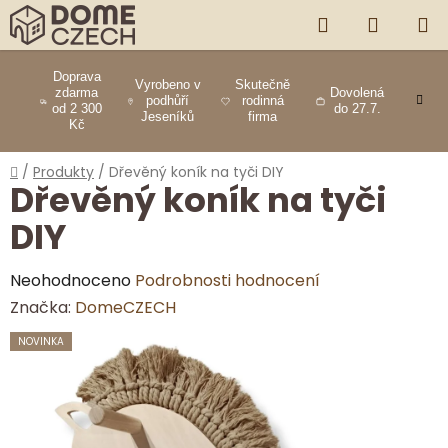
Přejít
HLEDAT
NÁKUP
na
obsah
KOŠÍK
Doprava
Vyrobeno v
Skutečně
zdarma
Dovolená
podhůří
rodinná
od 2 300
do 27.7.
Jeseníků
firma
Kč
Domů
/
Produkty
/
Dřevěný koník na tyči DIY
Dřevěný koník na tyči
DIY
Průměrné
Neohodnoceno
Podrobnosti hodnocení
hodnocení
Značka:
DomeCZECH
produktu
NOVINKA
je
0,0
z
5