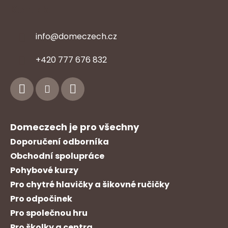
Kontakt
info
@
domeczech.cz
Z
+420 777 676 832
á
p
a
t
í
Domeczech je pro všechny
Doporučení odborníka
Obchodní spolupráce
Pohybové kurzy
Pro chytré hlavičky a šikovné ručičky
Pro odpočinek
Pro společnou hru
Pro školky a centra