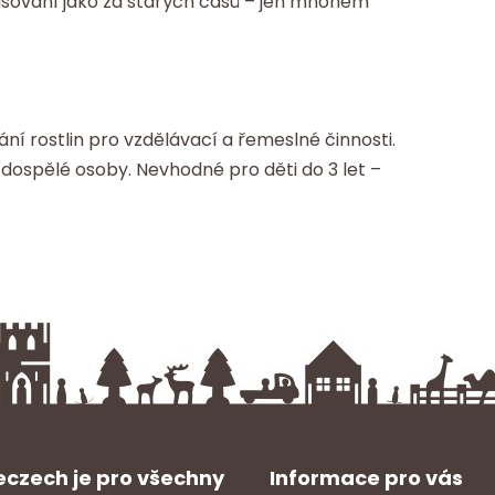
 lisování jako za starých časů – jen mnohem
í rostlin pro vzdělávací a řemeslné činnosti.
ospělé osoby. Nevhodné pro děti do 3 let –
czech je pro všechny
Informace pro vás