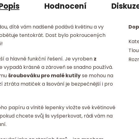
Popis
Hodnocení
Diskuz
dou, dítě vám nadšeně podává květinu a vy
Dop
e obětuje tentokrát. Dost bylo pokroucených
Kate
i!
Tlou
í a hlavně funkční řešení. Je vyroben
z
Roz
že vypadá krásně a zároveň se snadno používá.
nému
šroubováku pro malé kutily
se mohou na
zí ztráta matiček a lisování je bezpečnější i pro
ého papíru a vlnité lepenky vložte své květinové
 pokud chcete svůj lis vyšperkovat, rádi vám na
ní.