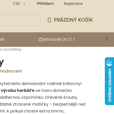
CZK
Přihlášení
Registrace
PRÁZDNÝ KOŠÍK
NÁKUPNÍ
KOŠÍK
RMA
DOVOLENÁ DO 27.7.
is na květiny
y
 hodnocení
z zbytečného demolování rodinné knihovny!
 výrobu herbáře
ve tvaru domečku
 nádhernou vzpomínku. Dřevěné šrouby,
 žádné ztracené matičky – bezpečnější než
mi. A pokud chcete extra šmrnc,