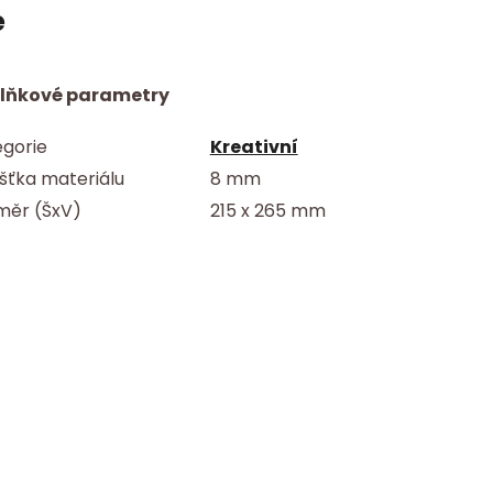
e
lňkové parametry
gorie
Kreativní
šťka materiálu
8 mm
měr (ŠxV)
215 x 265 mm