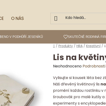
CE
O NÁS
BENO V PODHŮŘÍ JESENÍKŮ
SKUTEČNĚ RODINNÁ FI
Domů
/
Produkty
/
HRA
/
Kreativní
/
L
Lis na květin
Průměrné
Neohodnoceno
Podrobnosti
hodnocení
Vylisujte si kousek léta be
produktu
Náš dřevěný květinový lis
na
je
promění každou rostlinku v
0,0
šroubovák pro malé kutily a
z
experimenty s encyklopedie
5