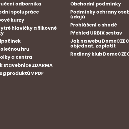
učení odborníka
Obchodní podmínky
dní spolupráce
Podmínky ochrany oso
údajů
ové kurzy
Prohlášení o shodě
hytré hlavičky a šikovné
ky
Přehled URBIX sestav
dpočinek
Jak na webu DomeCZE
objednat, zaplatit
polečnou hru
Rodinný klub DomeCZE
kolky a centra
k stavebnice ZDARMA
og produktů v PDF