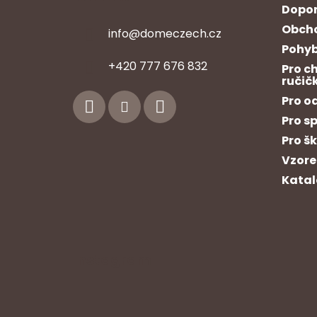
Dopor
Obcho
info
@
domeczech.cz
Pohyb
Z
+420 777 676 832
Pro c
á
ručič
p
Pro o
a
Pro s
t
Pro š
í
Vzore
Katal
Instagram