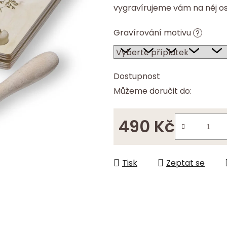
vygravírujeme vám na něj os
hvězdiček.
Gravírování motivu
?
Dostupnost
Můžeme doručit do:
490 Kč
Měrná cena:
Tisk
Zeptat se