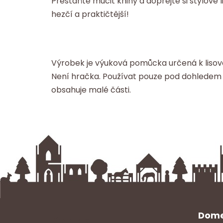
Přestaňte mučit knihy a dopřejte si stylové
hezčí a praktičtější!
Výrobek je výuková pomůcka určená k lisován
Není hračka. Používat pouze pod dohledem d
obsahuje malé části.
Dome
Kontakt