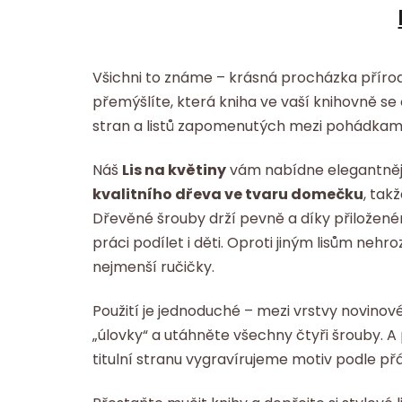
Všichni to známe – krásná procházka příro
přemýšlíte, která kniha ve vaší knihovně s
stran a listů zapomenutých mezi pohádkam
Náš
Lis na květiny
vám nabídne elegantnějš
kvalitního dřeva ve tvaru domečku
, tak
Dřevěné šrouby drží pevně a díky přilože
práci podílet i děti. Oproti jiným lisům nehro
nejmenší ručičky.
Použití je jednoduché – mezi vrstvy novinov
„úlovky“ a utáhněte všechny čtyři šrouby. A
titulní stranu vygravírujeme motiv podle přá