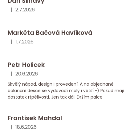
Dan Šilhavý
|
2.7.2026
Hodnocení obchodu je 5 z 5 hvězdiček.
Markéta Bačová Havlíková
|
1.7.2026
Hodnocení obchodu je 5 z 5 hvězdiček.
Petr Holicek
|
20.6.2026
Hodnocení obchodu je 5 z 5 hvězdiček.
Skvělý nápad, design i provedení. A na objednané
balanční desce se vydovádí malý i větší:-) Pokud mají
dostatek rtpělivosti. Jen tak dál. Držím palce
Frantisek Mahdal
|
18.6.2026
Hodnocení obchodu je 5 z 5 hvězdiček.