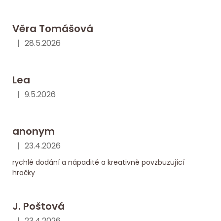
Věra Tomášová
|
28.5.2026
Hodnocení obchodu je 5 z 5 hvězdiček.
Lea
|
9.5.2026
Hodnocení obchodu je 5 z 5 hvězdiček.
anonym
|
23.4.2026
Hodnocení obchodu je 5 z 5 hvězdiček.
rychlé dodání a nápadité a kreativně povzbuzující
hračky
J. Poštová
|
23.4.2026