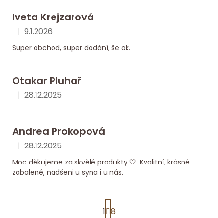
Iveta Krejzarová
|
9.1.2026
Hodnocení obchodu je 5 z 5 hvězdiček.
Super obchod, super dodání, še ok.
Otakar Pluhař
|
28.12.2025
Hodnocení obchodu je 5 z 5 hvězdiček.
Andrea Prokopová
|
28.12.2025
Hodnocení obchodu je 5 z 5 hvězdiček.
Moc děkujeme za skvělé produkty 🤍. Kvalitní, krásné
zabalené, nadšeni u syna i u nás.
S
1
8
t