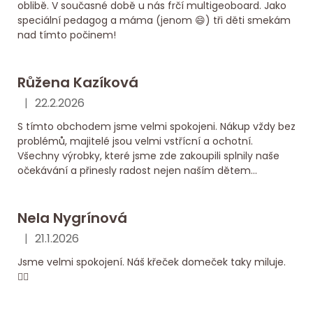
oblibě. V současné době u nás frčí multigeoboard. Jako
speciální pedagog a máma (jenom 😄) tři děti smekám
nad tímto počinem!
Růžena Kazíková
|
22.2.2026
Hodnocení obchodu je 5 z 5 hvězdiček.
S tímto obchodem jsme velmi spokojeni. Nákup vždy bez
problémů, majitelé jsou velmi vstřícní a ochotní.
Všechny výrobky, které jsme zde zakoupili splnily naše
očekávání a přinesly radost nejen naším dětem...
Nela Nygrínová
|
21.1.2026
Hodnocení obchodu je 5 z 5 hvězdiček.
Jsme velmi spokojení. Náš křeček domeček taky miluje.
👍🏻