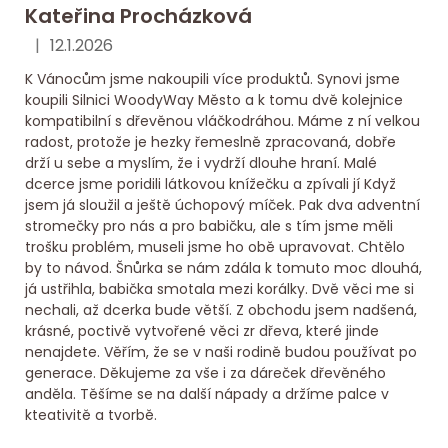
Kateřina Procházková
|
12.1.2026
Hodnocení obchodu je 5 z 5 hvězdiček.
K Vánocům jsme nakoupili více produktů. Synovi jsme
koupili Silnici WoodyWay Město a k tomu dvě kolejnice
kompatibilní s dřevěnou vláčkodráhou. Máme z ní velkou
radost, protože je hezky řemeslně zpracovaná, dobře
drží u sebe a myslím, že i vydrží dlouhe hraní. Malé
dcerce jsme poridili látkovou knížečku a zpívali jí Když
jsem já sloužil a ještě úchopový míček. Pak dva adventní
stromečky pro nás a pro babičku, ale s tím jsme měli
trošku problém, museli jsme ho obě upravovat. Chtělo
by to návod. Šnůrka se nám zdála k tomuto moc dlouhá,
já ustřihla, babička smotala mezi korálky. Dvě věci me si
nechali, až dcerka bude větší. Z obchodu jsem nadšená,
krásné, poctivě vytvořené věci zr dřeva, které jinde
nenajdete. Věřím, že se v naši rodině budou používat po
generace. Děkujeme za vše i za dáreček dřevěného
anděla. Těšíme se na další nápady a držíme palce v
kteativitě a tvorbě.