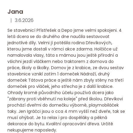
Jana
|
3.6.2026
Hodnocení obchodu je 5 z 5 hvězdiček.
Se stavebnicí Přístřešek a Depo jsme velmi spokojeni. 4
letá dcera se do druhého dne naučila sestavovat
jednotlivé díly. Velmi jí potěšila rodina Dřevíkových,
kterou jsme dostali v rámci akce zdarma. Holčičce už
namalovala vlasy, táta s mámou jsou ještě přírodní a
všichni jezdí vláčkem nebo traktorem z domova do
práce, školy a školky. Domov je z krabice, ze dvou sestav
stavebnice vznikl zatím 1 domeček Nádraží, druhý
domeček Tátova práce a ještě nám zbyly stěny na třetí
domeček pro vláček, jeho střecha je z další krabice.
Ohrady kromě původního účelu používá dcera jako
"zábrany proti vběhnutí na koleje" před školou. Dřevíkovi
prochází dveřmi do domečku výborně, playmobiláček
taky. Jen Igráčci jsou o cca 4 mm vyšší než dveře, tak se
musí ohýbat. Je to relax i pro dospěláky a pěkná
dekorace do bytu. Kvalitní opracování dřeva. Určitě
nekupujeme naposledy.