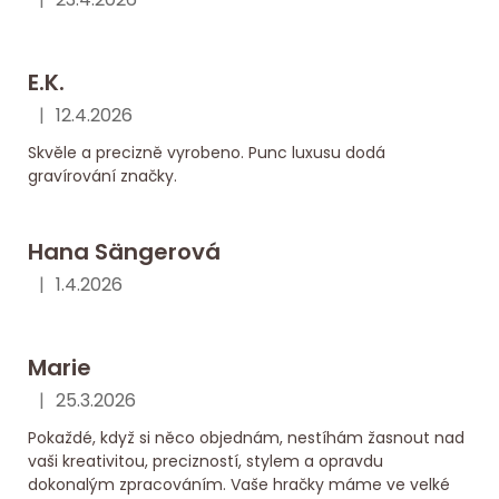
Hodnocení obchodu je 5 z 5 hvězdiček.
E.K.
|
12.4.2026
Hodnocení obchodu je 5 z 5 hvězdiček.
Skvěle a precizně vyrobeno. Punc luxusu dodá
gravírování značky.
Hana Sängerová
|
1.4.2026
Hodnocení obchodu je 5 z 5 hvězdiček.
Marie
|
25.3.2026
Hodnocení obchodu je 5 z 5 hvězdiček.
Pokaždé, když si něco objednám, nestíhám žasnout nad
vaši kreativitou, precizností, stylem a opravdu
dokonalým zpracováním. Vaše hračky máme ve velké