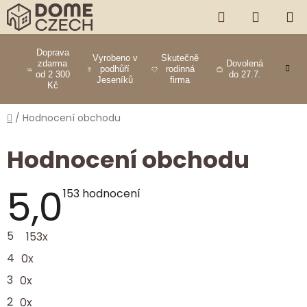
Přejít
HLEDAT
NÁKUP
na
obsah
KOŠÍK
Doprava
Vyrobeno v
Skutečně
zdarma
Dovolená
podhůří
rodinná
od 2 300
do 27.7.
Jeseníků
firma
Kč
Domů
/
Hodnocení obchodu
Hodnocení obchodu
5,0
Průměrné
153 hodnocení
hodnocení
obchodu
je
5
153x
5,0
z
4
0x
5
hvězdiček.
3
0x
2
0x