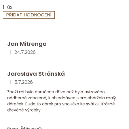
1
0x
PŘIDAT HODNOCENÍ
V
ý
p
Jan Mitrenga
i
s
|
24.7.2026
Hodnocení obchodu je 5 z 5 hvězdiček.
h
o
Jaroslava Stránská
d
n
|
5.7.2026
Hodnocení obchodu je 5 z 5 hvězdiček.
o
Zboží mi bylo doručeno dříve než bylo avizováno,
c
nádherně zabalené, k objednávce jsem obdržela malý
e
dáreček. Bude to dárek pro vnoučka ke svátku. Krásné
dřevěné výrobky.
n
í