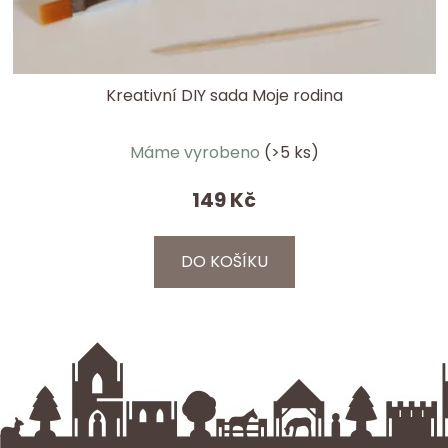
Kreativní DIY sada Moje rodina
Průměrné
Máme vyrobeno
(>5 ks)
hodnocení
produktu
149 Kč
je
5,0
DO KOŠÍKU
z
5
hvězdiček.