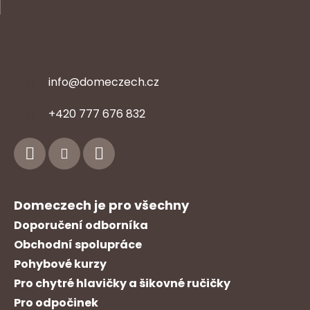
Kontakt
info
@
domeczech.cz
Z
+420 777 676 832
á
p
a
t
í
Domeczech je pro všechny
Doporučení odborníka
Obchodní spolupráce
Pohybové kurzy
Pro chytré hlavičky a šikovné ručičky
Pro odpočinek