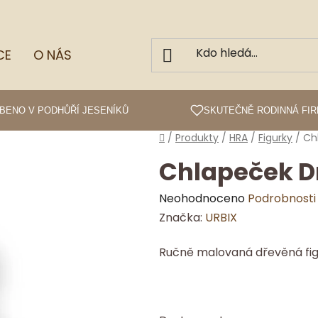
CE
O NÁS
BENO V PODHŮŘÍ JESENÍKŮ
SKUTEČNĚ RODINNÁ FI
Domů
/
Produkty
/
HRA
/
Figurky
/
Ch
Chlapeček D
Průměrné
Neohodnoceno
Podrobnosti
hodnocení
Značka:
URBIX
produktu
Ručně malovaná dřevěná figu
je
0,0
z
5