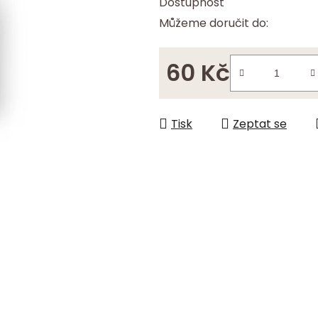
Dostupnost
hvězdiček.
Můžeme doručit do:
60 Kč
Měrná cena:
Tisk
Zeptat se