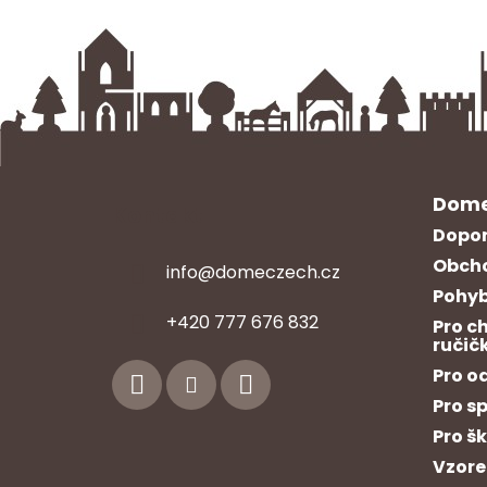
Dome
Kontakt
Dopor
Obcho
info
@
domeczech.cz
Pohyb
Z
+420 777 676 832
Pro c
á
ručič
p
Pro o
a
Pro s
t
Pro š
í
Vzore