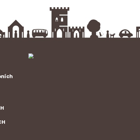
bních
CH
CH