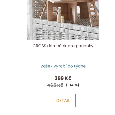
CROSS domeček pro panenky
Průměrné
Vašek vyrobí do týdne
hodnocení
produktu
399 Kč
je
465 Kč
(–14 %)
5,0
z
DETAIL
5
hvězdiček.