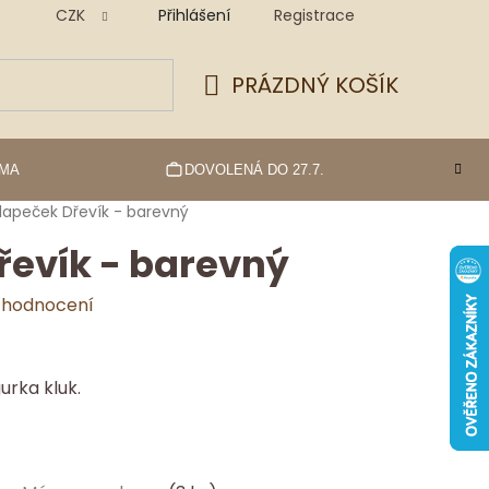
CZK
Přihlášení
Registrace
PRÁZDNÝ KOŠÍK
NÁKUPNÍ
KOŠÍK
RMA
DOVOLENÁ DO 27.7.
lapeček Dřevík - barevný
řevík - barevný
 hodnocení
rka kluk.