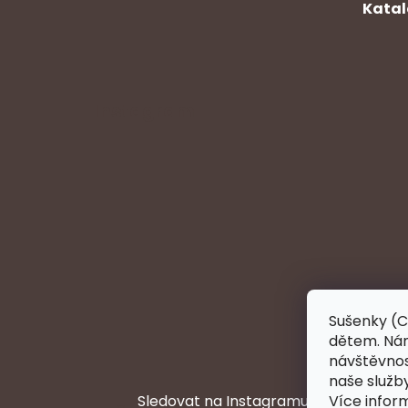
Katal
Instagram
Sušenky (C
dětem. Nám
návštěvnost
naše služb
Sledovat na Instagramu
Více infor