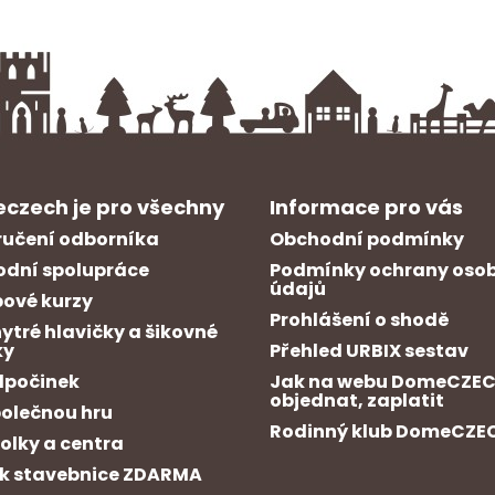
czech je pro všechny
Informace pro vás
učení odborníka
Obchodní podmínky
dní spolupráce
Podmínky ochrany oso
údajů
ové kurzy
Prohlášení o shodě
hytré hlavičky a šikovné
ky
Přehled URBIX sestav
dpočinek
Jak na webu DomeCZE
objednat, zaplatit
polečnou hru
Rodinný klub DomeCZE
kolky a centra
k stavebnice ZDARMA