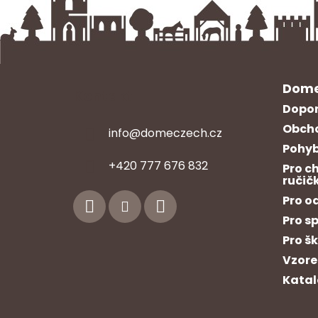
Dome
Kontakt
Dopor
Obcho
info
@
domeczech.cz
Pohyb
Z
+420 777 676 832
Pro c
á
ručič
p
Pro o
a
Pro s
t
Pro š
í
Vzore
Katal