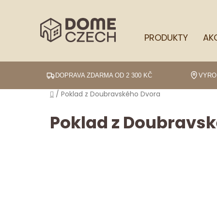
Přejít
na
obsah
PRODUKTY
AK
DOPRAVA ZDARMA OD 2 300 KČ
VYRO
Domů
/
Poklad z Doubravského Dvora
Poklad z Doubravs