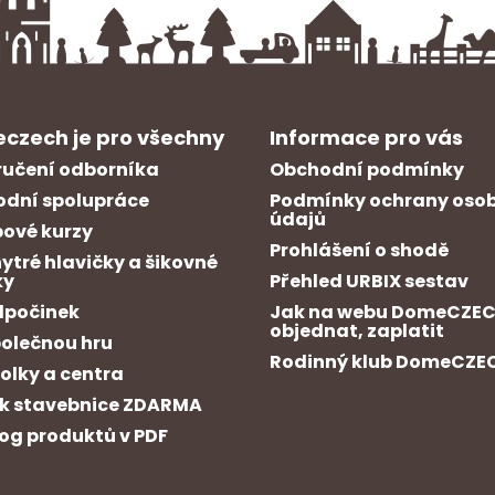
czech je pro všechny
Informace pro vás
učení odborníka
Obchodní podmínky
dní spolupráce
Podmínky ochrany oso
údajů
ové kurzy
Prohlášení o shodě
hytré hlavičky a šikovné
ky
Přehled URBIX sestav
dpočinek
Jak na webu DomeCZE
objednat, zaplatit
polečnou hru
Rodinný klub DomeCZE
kolky a centra
k stavebnice ZDARMA
og produktů v PDF