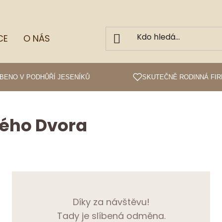
CE
O NÁS
BENO V PODHŮŘÍ JESENÍKŮ
SKUTEČNĚ RODINNÁ FI
kého Dvora