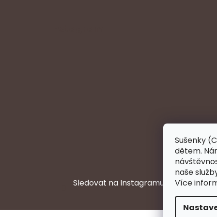
Instagram
Sušenky (C
dětem. Nám
návštěvnost
naše služb
Sledovat na Instagramu
Více infor
Nastave