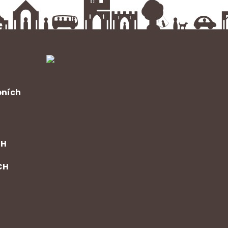
bních
CH
CH