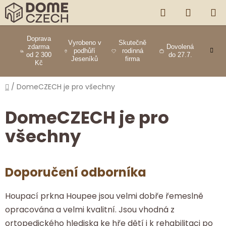
Přejít
HLEDAT
NÁKUP
na
obsah
KOŠÍK
Doprava
Vyrobeno v
Skutečně
zdarma
Dovolená
podhůří
rodinná
od 2 300
do 27.7.
Jeseníků
firma
Kč
Domů
/
DomeCZECH je pro všechny
DomeCZECH je pro
všechny
V
Doporučení odborníka
ý
p
Houpací prkna Houpee jsou velmi dobře řemeslně
i
opracována a velmi kvalitní. Jsou vhodná z
s
ortopedického hlediska ke hře dětí i k rehabilitaci po