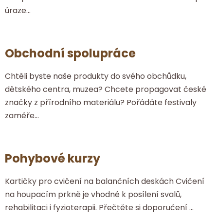
č
úraze...
l
á
n
k
Obchodní spolupráce
ů
Chtěli byste naše produkty do svého obchůdku,
dětského centra, muzea? Chcete propagovat české
značky z přírodního materiálu? Pořádáte festivaly
zaměře...
Pohybové kurzy
Kartičky pro cvičení na balančních deskách Cvičení
na houpacím prkně je vhodné k posílení svalů,
rehabilitaci i fyzioterapii. Přečtěte si doporučení ...