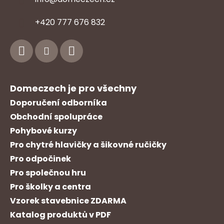
v
Z
ý
+420 777 676 832
p
á
i
p
s
a
u
t
í
Domeczech je pro všechny
Doporučení odborníka
Obchodní spolupráce
Pohybové kurzy
Pro chytré hlavičky a šikovné ručičky
Pro odpočinek
Pro společnou hru
Pro školky a centra
Vzorek stavebnice ZDARMA
Katalog produktů v PDF