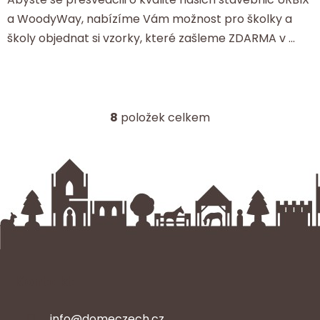
a WoodyWay, nabízíme Vám možnost pro školky a
školy objednat si vzorky, které zašleme ZDARMA v ...
8
položek celkem
O
v
l
á
d
a
c
í
p
r
Kontakt
v
k
y
info
@
domeczech.cz